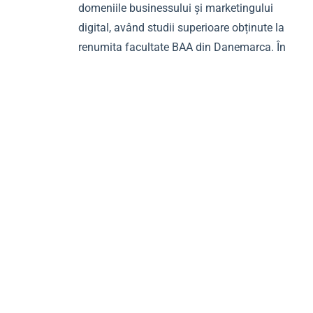
domeniile businessului și marketingului
digital, având studii superioare obținute la
renumita facultate BAA din Danemarca. În
prezent, îmi desfășor activitatea în Elveția,
unde ocup rolul de digital marketer și private
capital manager în sectorul investițiilor. Pe
lângă activitatea profesională, am fondat
platforma UNO, unde împărtășesc
cunoștințele și experiențele mele acumulate
în business, marketing și investiții, cu scopul
de a educa și inspira alți profesioniști și
antreprenori.