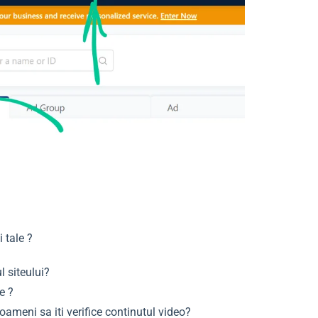
 tale ?
l siteului?
e ?
ameni sa iti verifice continutul video?