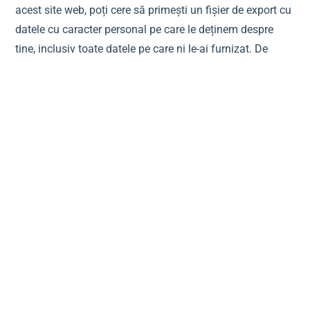
acest site web, poți cere să primești un fișier de export cu
datele cu caracter personal pe care le deținem despre
tine, inclusiv toate datele pe care ni le-ai furnizat. De
asemenea, ne poți cere să ștergem toate datele cu
caracter personal pe care le deținem despre tine. Acestea
nu includ și toate datele pe care suntem obligați să le
păstrăm în scopuri administrative, juridice sau de
securitate.
Unde sunt trimise datele
tale
Text sugerat:
Comentariile vizitatorilor pot fi verificate
printr-un serviciu automat de detectare a spamului.